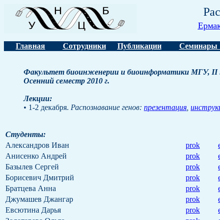
Рас
Ермак
Главная
Сотрудники
Публикации
Семинары 
Факультет биоинженерии и биоинформатики МГУ, II кур
Осенний семестр 2010 г.
Лекции:
• 1-2 декабря.
Распознавание генов:
презентация
,
инструк
Студенты:
Александров Иван
prok
Анисенко Андрей
prok
Базылев Сергей
prok
Борисевич Дмитрий
prok
Братцева Анна
prok
Джумашев Джангар
prok
Евсютина Дарья
prok