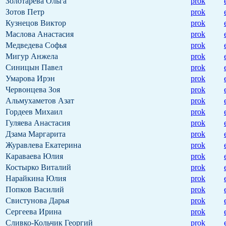
Золотарева Ольга
prok
Зотов Петр
prok
Кузнецов Виктор
prok
Маслова Анастасия
prok
Медведева Софья
prok
Мигур Анжела
prok
Синицын Павел
prok
Умарова Ирэн
prok
Червонцева Зоя
prok
Альмухаметов Азат
prok
Гордеев Михаил
prok
Гуляева Анастасия
prok
Дзама Маргарита
prok
Журавлева Екатерина
prok
Караваева Юлия
prok
Костырко Виталий
prok
Нарайкина Юлия
prok
Попков Василий
prok
Свистунова Дарья
prok
Сергеева Ирина
prok
Сливко-Кольчик Георгий
prok