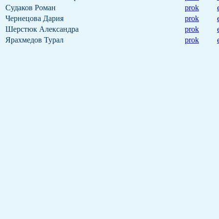
Судаков Роман
prok
Чернецова Дария
prok
Шерстюк Александра
prok
Ярахмедов Турал
prok