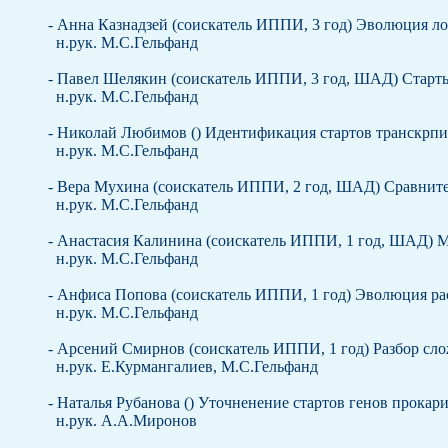
- Анна Казнадзей (соискатель ИППИ, 3 год) Эволюция ло
н.рук. М.С.Гельфанд
- Павел Шелякин (соискатель ИППИ, 3 год, ШАД) Старт
н.рук. М.С.Гельфанд
- Николай Любимов () Идентификация стартов транскрп
н.рук. М.С.Гельфанд
- Вера Мухина (соискатель ИППИ, 2 год, ШАД) Сравните
н.рук. М.С.Гельфанд
- Анастасия Калинина (соискатель ИППИ, 1 год, ШАД) 
н.рук. М.С.Гельфанд
- Анфиса Попова (соискатель ИППИ, 1 год) Эволюция р
н.рук. М.С.Гельфанд
- Арсений Смирнов (соискатель ИППИ, 1 год) Разбор сл
н.рук. Е.Курмангалиев, М.С.Гельфанд
- Наталья Рубанова () Уточненение стартов генов прокар
н.рук. А.А.Миронов