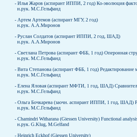
- Илья Жаров (аспирант ИППИ, 2 год) Ко-эволюция фак
н.рук. М.С.Гельфанд
- Артем Артемов (аспирант МГУ, 2 год)
н.рук. А.А.Миронов
- Руслан Солдатов (аспирант ИППИ, 2 год, ШАД)
н.рук. А.А.Миронов
- Светлана Петрова (аспирант ФББ, 1 год) Оперонная ст
н.рук. М.С.Гельфанд
- Вита Степанова (аспирант ФББ, 1 год) Редактирование
н.рук. М.С.Гельфанд
- Елена Яловая (аспирант МФТИ, 1 год, ШАД) Сравнител
н.рук. М.С.Гельфанд
- Ольга Бочкарева (заочн. аспирант ИППИ, 1 год, ШАД)
н.рук. М.С.Гельфанд
- Chamindri Witharana (Giessen University) Functional analysi
н.рук. G.Klug, M.Gelfand
- Heinrich Eckhof (Giessen University)