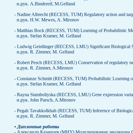
н.рук. A.Bindereif, M.Gelfand
- Nadine Albrecht (RECESS, TUM) Regulatory action and targ
н.рук. H.W. Mewes, A. Mironov
- Matthias Bock (RECESS, TUM) Learning of Probabilistic Mo
н.рук. Stefan Kramer, M. Gelfand
- Ludwig Geistlinger (RECESS, LMU) Significant Biological
н.рук. R. Zimmer, M. Gelfand
- Robert Pesch (RECESS, LMU) Conservation of regulatory n
н.рук. R. Zimmer, A.Mironov
- Constanze Schmitt (RECESS, TUM) Probabilistic Learning of 
н.рук. Stefan Kramer, M. Gelfand
- Rayna Stamboliyska (RECESS, LMU) Gene expression variat
н.рук. John Parsch, A.Mironov
- Pegah Tavakkolkhah (RECESS, TUM) Inference of Biologic
н.рук. R. Zimmer, M. Gelfand
• Дипломные работы
- Александр Казанцев (МНУ) Моделирование эволюции C