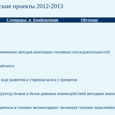
ские проекты 2012-2013
Семинары и Конференции
Обучение
рименение методов аннотации геномных последовательностей
лайсинга
ходе развития и старения мозга у приматов
труктур белков и белок-днковых взаимодействий методами маши
ереносы в геномах метаносарцин; эволюция геномов эндосимби