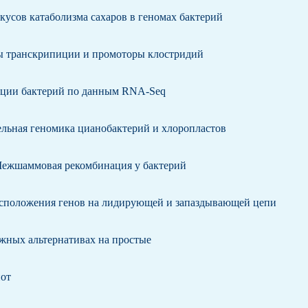
кусов катаболизма сахаров в геномах бактерий
ы транскрипиции и промоторы клостридий
иции бактерий по данным RNA-Seq
льная геномика цианобактерий и хлоропластов
Межшаммовая рекомбинация у бактерий
асположения генов на лидирующей и запаздывающей цепи
ожных альтернативах на простые
иот