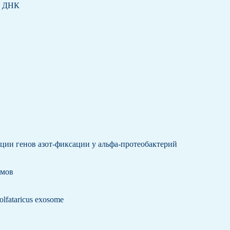
в ДНК
ции генов азот-фиксации у альфа-протеобактерий
омов
solfataricus exosome