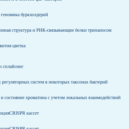
 геномика буркхолдерий
нная структура и РНК-связывающие белки трипаносом
вития цветка
и сплайсинг
х регуляторных систем в некоторых таксонах бактерий
 и состояние хроматина с учетом локальных взаимодействий
люцияCRISPR кассет
люцияCRISPR кассет