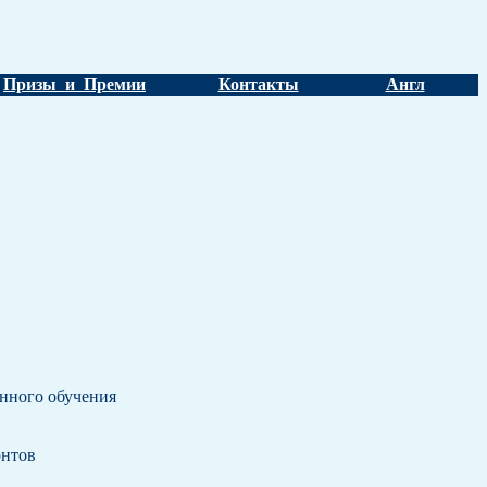
Призы и Премии
Контакты
Англ
нного обучения
онтов