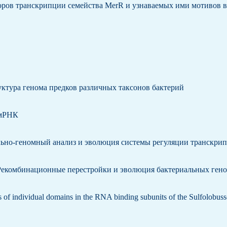
торов транскрипции семейства MerR и узнаваемых ими мотивов 
руктура генома предков различных таксонов бактерий
 мРНК
ьно-геномный анализ и эволюция системы регуляции транскрип
 Рекомбинационные перестройки и эволюция бактериальных ген
s of individual domains in the RNA binding subunits of the Sulfolobus