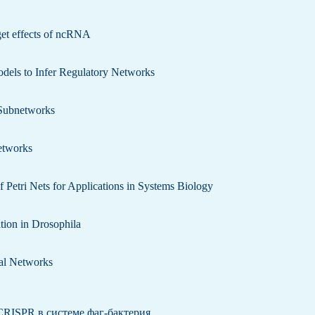
et effects of ncRNA
dels to Infer Regulatory Networks
 Subnetworks
etworks
Petri Nets for Applications in Systems Biology
ion in Drosophila
al Networks
RISPR в системе фаг-бактерия