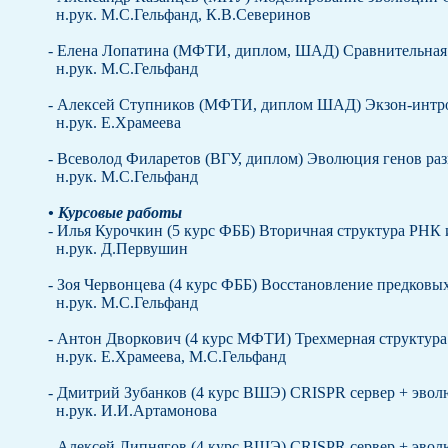
н.рук. М.С.Гельфанд, К.В.Северинов
- Елена Лопатина (МФТИ, диплом, ШАД) Сравнительная
н.рук. М.С.Гельфанд
- Алексей Ступников (МФТИ, диплом ШАД) Экзон-интро
н.рук. Е.Храмеева
- Всеволод Филаретов (ВГУ, диплом) Эволюция генов раз
н.рук. М.С.Гельфанд
• Курсовые работы
- Илья Курочкин (5 курс ФББ) Вторичная структура РНК 
н.рук. Д.Первушин
- Зоя Червонцева (4 курс ФББ) Восстановление предковы
н.рук. М.С.Гельфанд
- Антон Дворкович (4 курс МФТИ) Трехмерная структура
н.рук. Е.Храмеева, М.С.Гельфанд
- Дмитрий Зубанков (4 курс ВШЭ) CRISPR сервер + эво
н.рук. И.И.Артамонова
- Алексей Липнягов (4 курс ВШЭ) CRISPR сервер + эво