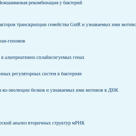
Межшаммовая рекомбинация у бактерий
факторов транскрипции семейства GntR и узнаваемых ими мотив
пан-геномов
 в альтернативно сплайиснгуемых генах
ых регуляторных систем в бактериях
за ко-эволюции белков и узнаваемых ими мотивов в ДНК
ческий анализ вторичных структур мРНК