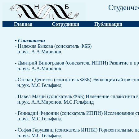
Студенче
Главная
Сотрудники
Публикации
• Соискатели
- Надежда Быкова (соискатель ФББ)
н.рук. А.А.Миронов
- Дмитрий Виноградов (соискатель ИППИ) Развитие и п
н.рук. А.А.Миронов
- Степан Денисов (соискатель ФББ) Эволюция сайтов сп
н.рук. М.С.Гельфанд
- Павел Мазин (соискатель ФББ) Изменение сплайсинга в 
н.рук. А.А.Миронов, М.С.Гельфанд
- Геннадий Федонин (соискатель ИППИ) Исследование с
н.рук. М.С.Гельфанд
- Софья Гарушянц (соискатель ИППИ) Горизонтальные п
н.рук. М.С.Гельфанд