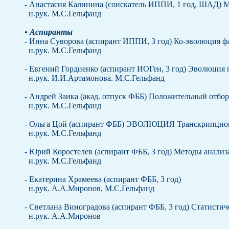
- Анастасия Калинина (соискатель ИППИ, 1 год, ШАД) 
н.рук. М.С.Гельфанд
• Аспиранты
- Инна Суворова (аспирант ИППИ, 3 год) Ко-эволюция 
н.рук. М.С.Гельфанд
- Евгений Гордиенко (аспирант ИОГен, 3 год) Эволюция 
н.рук. И.И.Артамонова. М.С.Гельфанд
- Андрей Заика (акад. отпуск ФББ) Положительный отбор
н.рук. М.С.Гельфанд
- Ольга Цой (аспирант ФББ) ЭВОЛЮЦИЯ Транскрипционн
н.рук. М.С.Гельфанд
- Юрий Коростелев (аспирант ФББ, 3 год) Методы анали
н.рук. М.С.Гельфанд
- Екатерина Храмеева (аспирант ФББ, 3 год)
н.рук. А.А.Миронов, М.С.Гельфанд
- Светлана Виноградова (аспирант ФББ, 3 год) Статисти
н.рук. А.А.Миронов